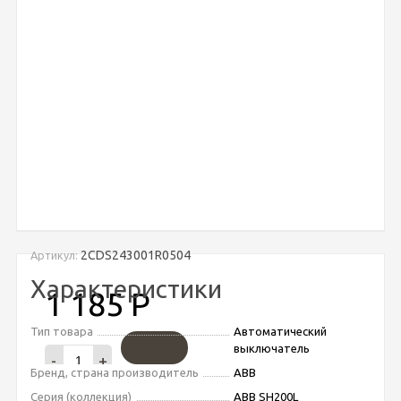
2CDS243001R0504
Артикул:
Характеристики
1 185
Р
Тип товара
Автоматический
выключатель
-
+
Бренд, страна производитель
ABB
Серия (коллекция)
ABB SH200L