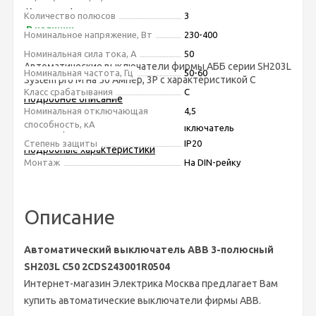
Купить в 1 клик
Количество полюсов
3
В наличии
Номинальное напряжение, Вт
230-400
Номинальная сила тока, А
50
Автоматические выключатели фирмы АББ серии SH203L
Номинальная частота, Гц
50-60
System pro M на 50 Ампер, 3Р с характеристикой C
Класс срабатывания
C
Подробное описание
Номинальная отключающая
4,5
способность, кА
Тип товара
Автоматический выключатель
Степень защиты
IP20
Подробные характеристики
Монтаж
На DIN-рейку
Описание
Автоматический выключатель ABB 3-полюсный
SH203L C50 2CDS243001R0504
Интернет-магазин Электрика Москва предлагает Вам
купить автоматические выключатели фирмы ABB.