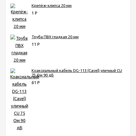
Крепёж-клипса 20 мм
1
Р
Труба ПВХ гладкая 20 мм
11
Р
Коаксиальный кабель DG-113 (Cavel) уличный CU
75 Ом 90 дБ
61
Р