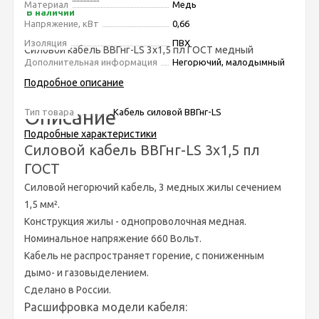
Материал
Медь
В наличии
Напряжение, кВт
0,66
Изоляция
ПВХ
Силовой кабель ВВГнг-LS 3х1,5 пл ГОСТ медный
Дополнительная информация
Негорючий, малодымный
негорючий 0,66 кВт
Подробное описание
Описание
Тип товара
Кабель силовой ВВГнг-LS
Подробные характеристики
Силовой кабель ВВГнг-LS 3х1,5 пл
ГОСТ
Силовой негорючий кабель, 3 медных жилы сечением
1,5 мм².
Конструкция жилы - однопроволочная медная
.
Номинальное напряжение 660 Вольт.
Кабель не распространяет горение, с пониженным
дымо- и газовыделением.
Сделано в России.
Расшифровка модели кабеля: