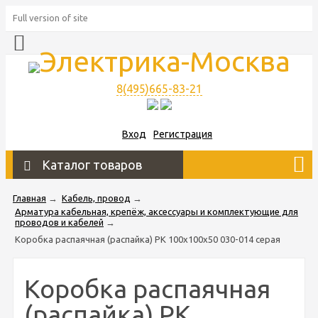
Full version of site
8(495)665-83-21
Вход
Регистрация
Каталог товаров
Главная
→
Кабель, провод
→
Арматура кабельная, крепёж, аксессуары и комплектующие для
проводов и кабелей
→
Коробка распаячная (распайка) РК 100х100х50 030-014 серая
Коробка распаячная
(распайка) РК