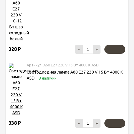
328
Р
-
+
Артикул: A60 Е27 220 V 15 Вт 4000 К ASD
Светодиодная лампа A60 Е27 220 V 15 Вт 4000 К
ASD
В наличии
338
Р
-
+