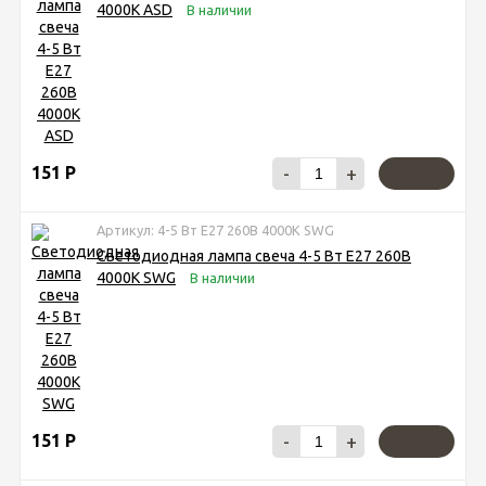
4000К ASD
В наличии
151
Р
-
+
Артикул: 4-5 Вт Е27 260В 4000К SWG
Светодиодная лампа свеча 4-5 Вт Е27 260В
4000К SWG
В наличии
151
Р
-
+