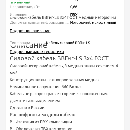
В наличии
Напряжение, кВт
0,66
Изоляция
ПВХ
Силовой кабель ВВГнг-LS 3х4 ГОСТ медный негорючий
Дополнительная информация
Негорючий, малодымный
0,66 кВт
Подробное описание
Описание
Тип товара
Кабель силовой ВВГнг-LS
Подробные характеристики
Силовой кабель ВВГнг-LS 3х4 ГОСТ
Силовой негорючий кабель, 3 медных жилы сечением 4
мм².
Конструкция жилы - однопроволочная медная
.
Номинальное напряжение 660 Вольт.
Кабель не распространяет горение, с пониженным
дымо- и газовыделением.
Сделано в России.
Расшифровка модели кабеля:
В - Изоляция из ПВХ композиции
В - Оболочка из ПВХ композиции