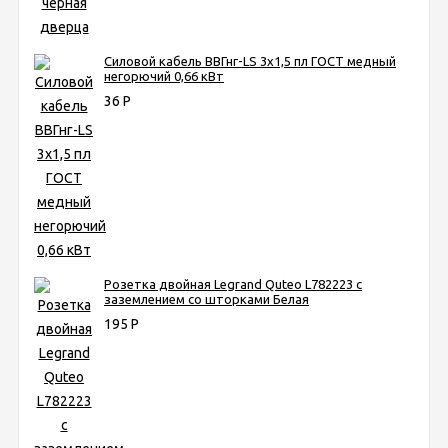
Силовой кабель ВВГнг-LS 3х1,5 пл ГОСТ медный
негорючий 0,66 кВт
36
Р
Розетка двойная Legrand Quteo L782223 с
заземлением со шторками Белая
195
Р