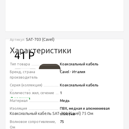
SAT-703 (Cavel)
Артикул:
Характеристики
41
Р
Тип товара
Коаксиальный кабель
Бренд, страна
Cavel - Италия
-
+
производитель
Серия (коллекция)
Коаксиальный кабель
Купить в 1 клик
Количество жил, сечение
1
В наличии
Материал
Медь
Изоляция
ПВХ, медная и алюминиевая
Коаксиальный кабель SAT-703 (Cavel) 75 Ом
оплётка
Подробное описание
Волновое сопротивление,
75
Ом