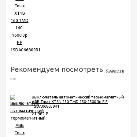
Рекомендуем посмотреть
Сравнить
все
Выключатель автоматический термомагнитный
ABB Tmax XT3N 250 TMD 250-2500 3p F F
1SDA068059R1
21 962
Р