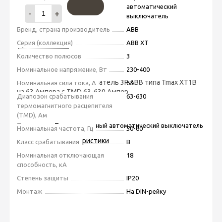
автоматический
-
+
выключатель
Бренд, страна производитель
ABB
Серия (коллекция)
ABB XT
Купить в 1 клик
В наличии
Количество полюсов
3
Номинальное напряжение, Вт
230-400
Aвтоматический выключатель 3P ABB типа Tmax XT1B
Номинальная сила тока, А
63
на 63 Ампера с TMD 63-630 Ампер
Диапозон срабатывания
63-630
Подробное описание
термомагнитного расцепителя
(TMD), Ам
Тип товара
Термомагнитный автоматический выключатель
Номинальная частота, Гц
50-60
Подробные характеристики
Класс срабатывания
B
Номинальная отключающая
18
способность, кА
Степень защиты
IP20
Монтаж
На DIN-рейку