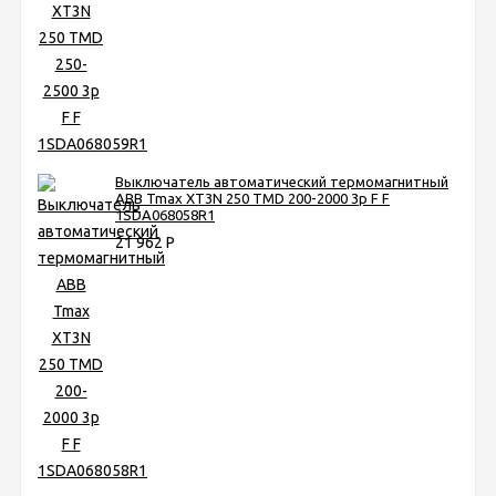
Выключатель автоматический термомагнитный
ABB Tmax XT3N 250 TMD 200-2000 3p F F
1SDA068058R1
21 962
Р