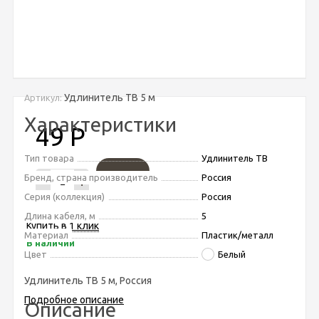
Удлинитель ТВ 5 м
Артикул:
Характеристики
49
Р
Тип товара
Удлинитель ТВ
Бренд, страна производитель
Россия
-
+
Серия (коллекция)
Россия
Длина кабеля, м
5
Купить в 1 клик
Материал
Пластик/металл
В наличии
Цвет
Белый
Удлинитель ТВ 5 м, Россия
Подробное описание
Описание