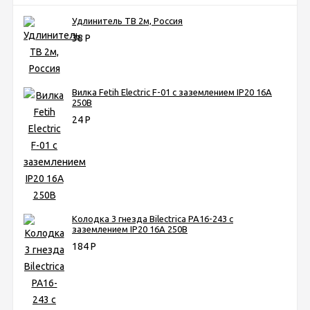
Удлинитель ТВ 2м, Россия
38
Р
Вилка Fetih Electric F-01 с заземлением IP20 16A
250B
24
Р
Колодка 3 гнезда Bilectrica РА16-243 с
заземлением IP20 16A 250B
184
Р