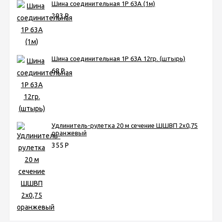
Шина соединительная 1Р 63А (1м)
293
Р
Шина соединительная 1Р 63А 12гр. (штырь)
68
Р
Удлинитель-рулетка 20 м сечение ШШВП 2х0,75
оранжевый
355
Р