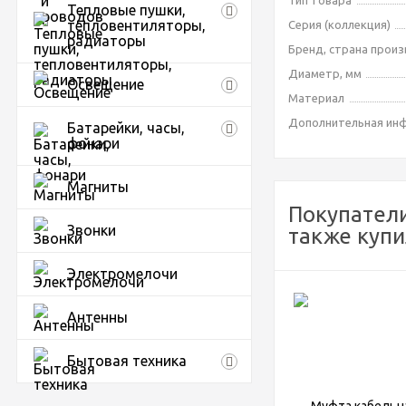
Тип товара
Тепловые пушки,
тепловентиляторы,
Серия (коллекция)
радиаторы
Бренд, страна прои
Диаметр, мм
Освещение
Материал
Дополнительная ин
Батарейки, часы,
фонари
Магниты
Покупатели
Звонки
также куп
Электромелочи
Антенны
Бытовая техника