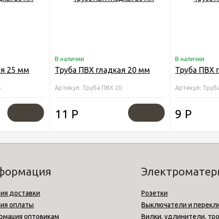
В наличии
В наличии
ая 25 мм
Труба ПВХ гладкая 20 мм
Труба ПВХ 
5
Артикул: Труба ПВХ 20
Артикул: Труб
11
Р
9
Р
формация
Электромате
ия доставки
Розетки
вия оплаты
Выключатели и перекл
рмация оптовикам
Вилки, удлинители, тр