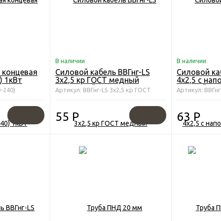
В наличии
В наличии
 концевая
Силовой кабель ВВГнг-LS
Силовой ка
) 1кВт
3х2,5 кр ГОСТ медный
4х2,5 с на
негорючий 0,66 кВт
медный нег
-240)
Артикул: ВВГнг-LS 3х2,5 кр ГОСТ
Артикул: ВВГнг
55
Р
63
Р