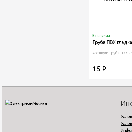
В наличии
Труба ПВХ гладк
Артикул: Труба ПВХ 2
15
Р
Ин
Услов
Усло
Инфо