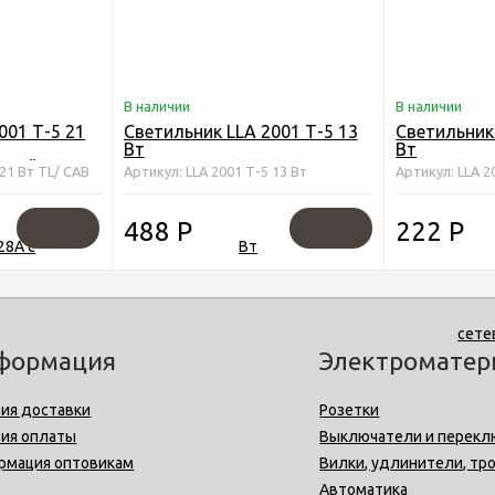
В наличии
В наличии
001 Т-5 21
Светильник LLA 2001 Т-5 13
Светильник 
Вт
Вт
лый, с
 21 Вт TL/ САВ
Артикул: LLA 2001 Т-5 13 Вт
Артикул: LLA 2
488
Р
222
Р
формация
Электромате
ия доставки
Розетки
вия оплаты
Выключатели и перекл
рмация оптовикам
Вилки, удлинители, тр
Автоматика