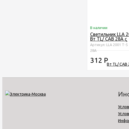
В наличии
Светильник LLA 2
Вт TL/ САВ 28A с
выключателем бе
Артикул: LLA 2001 Т-5
сетевым шнуром
28A
312
Р
Ин
Услов
Усло
Инфо