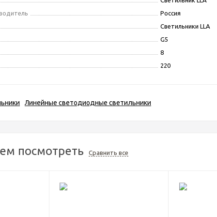
Светильник LLA
зводитель
Россия
Светильники LLA
G5
8
220
льники
Линейные светодиодные светильники
ем посмотреть
Сравнить все