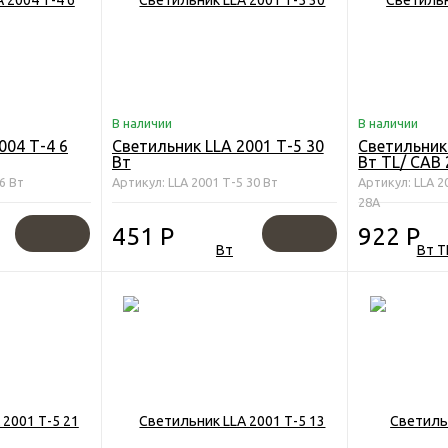
В наличии
В наличии
004 Т-4 6
Светильник LLA 2001 Т-5 30
Светильник
Вт
Вт TL/ САВ 
выключател
6 Вт
Артикул: LLA 2001 Т-5 30 Вт
Артикул: LLA 2
сетевым ш
28A
451
Р
922
Р