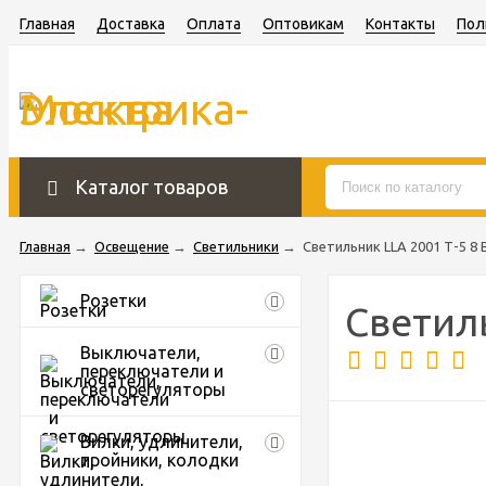
Главная
Доставка
Оплата
Оптовикам
Контакты
Пол
Каталог товаров
Главная
→
Освещение
→
Светильники
→
Светильник LLA 2001 Т-5 8 
Розетки
Светиль
Выключатели,
переключатели и
светорегуляторы
Вилки, удлинители,
тройники, колодки