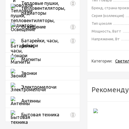
Тип товара
Тепловые пушки,
тепловентиляторы,
Бренд, страна прои
радиаторы
Серия (коллекция)
Тип цоколя
Освещение
Мощность, Ватт
Напряжение, Вт
Батарейки, часы,
фонари
Магниты
Категории:
Свети
Звонки
Электромелочи
Рекоменду
Антенны
Бытовая техника