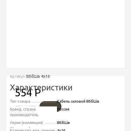
ВБбШв 4х16
Артикул:
Характеристики
554
Р
Тип товара
Кабель силовой ВБбШв
Бренд, страна
Россия
-
+
производитель
Серия (коллекция)
ВБбШв
Купить в 1 клик
Количество жил, сечение
4х16