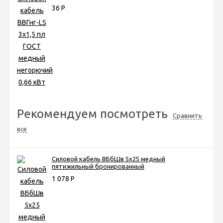
36
Р
Рекомендуем посмотреть
Сравнить
все
Силовой кабель ВБбШв 5х25 медный
пятижильный бронированный
1 078
Р