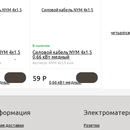
В наличии
NYM 4х1,5
Силовой кабель NYM 4х1,5
0,66 кВт медный
Севкабель
четырёхжильный Конкорд
в
Артикул: NYM 4х1,5 кон
59
Р
формация
Электромате
ия доставки
Розетки