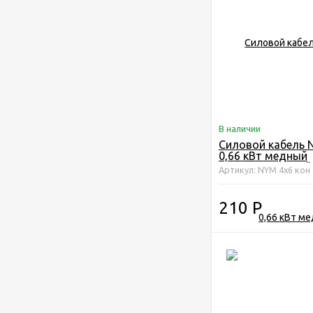
В наличии
Силовой кабель 
0,66 кВт медный
четырёхжильный
Артикул: NYM 4х6 кон
210
Р