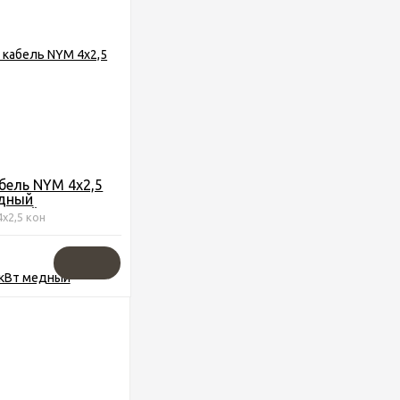
бель NYM 4х2,5
едный
льный Конкорд
4х2,5 кон