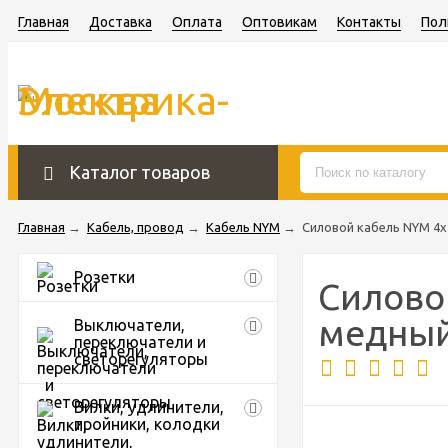
Главная
Доставка
Оплата
Оптовикам
Контакты
Пол
Каталог товаров
Главная
→
Кабель, провод
→
Кабель NYM
→
Силовой кабель NYM 4
Розетки
Силово
медный
Выключатели,
переключатели и
светорегуляторы
Вилки, удлинители,
тройники, колодки