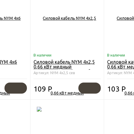
В наличии
В наличии
NYM 4х6
Силовой кабель NYM 4х2,5
Силовой ка
0,66 кВт медный
0,66 кВт м
 Конкорд
четырёхжильный Севкабель
четырёхжи
Артикул: NYM 4х2,5 сев
Артикул: NYM 
109
Р
103
Р