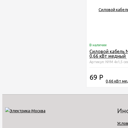
В наличии
Силовой кабель 
0,66 кВт медный
четырёхжильный 
Артикул: NYM 4х1,5 се
69
Р
Ин
Услов