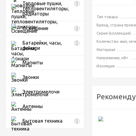
Тепловые пушки,
тепловентиляторы,
радиаторы
Тип товара
Бренд, страна прои
Освещение
Серия (коллекция)
Количество жил, сеч
Батарейки, часы,
фонари
Материал
Напряжение, кВт
Магниты
Изоляция
Звонки
Электромелочи
Рекоменду
Антенны
Бытовая техника