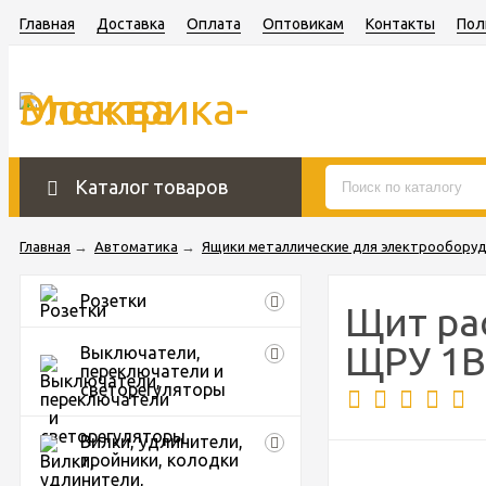
Главная
Доставка
Оплата
Оптовикам
Контакты
Пол
Каталог товаров
Главная
→
Автоматика
→
Ящики металлические для электрообору
Розетки
Щит ра
ЩРУ 1В-
Выключатели,
переключатели и
светорегуляторы
Вилки, удлинители,
тройники, колодки