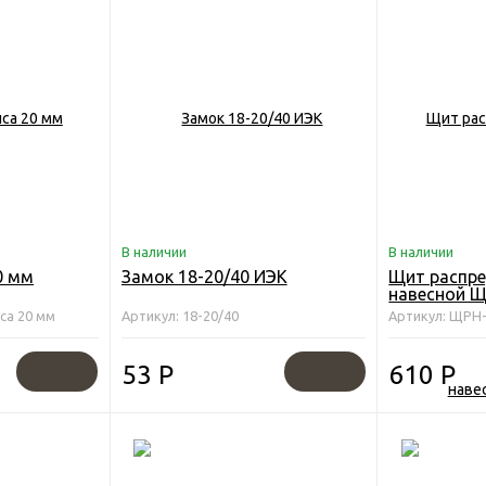
В наличии
В наличии
0 мм
Замок 18-20/40 ИЭК
Щит распр
навесной 
250х300х120
са 20 мм
Артикул: 18-20/40
Артикул: ЩРН
53
Р
610
Р