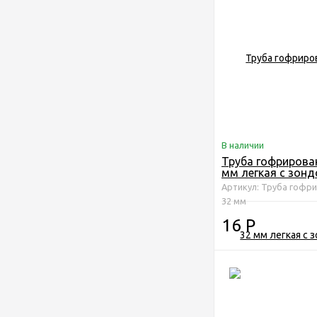
В наличии
Труба гофрирова
мм легкая с зонд
метров в упаковк
Артикул: Труба гофр
32 мм
16
Р