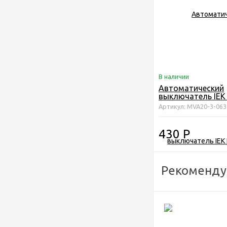
В наличии
Автоматический
выключатель IEK
63А 4,5кА х-ка С
Артикул: MVA20-3-063
430
Р
Рекоменду