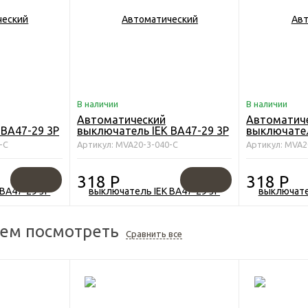
В наличии
В наличии
Автоматический
Автоматич
 ВА47-29 3Р
выключатель IEK ВА47-29 3Р
выключател
40А 4,5кА х-ка С
16А 4,5кА х
-C
Артикул: MVA20-3-040-C
Артикул: MVA2
318
Р
318
Р
ем посмотреть
Сравнить все