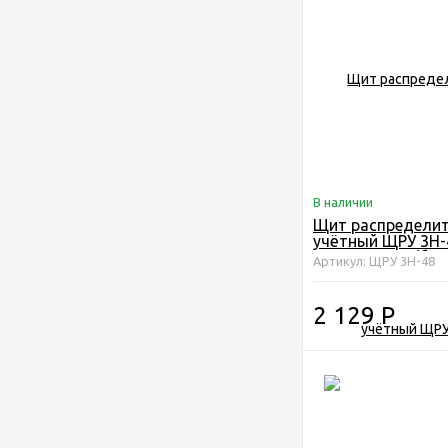
В наличии
Щит распредели
учётный ЩРУ 3Н-
500х600х155 (без
Артикул: ЩРУ 3Н-48
2 129
Р