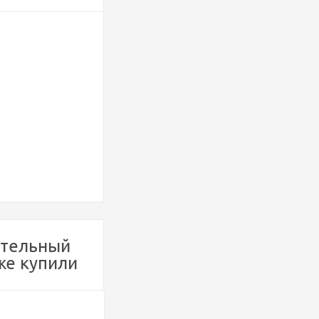
ительный
же купили