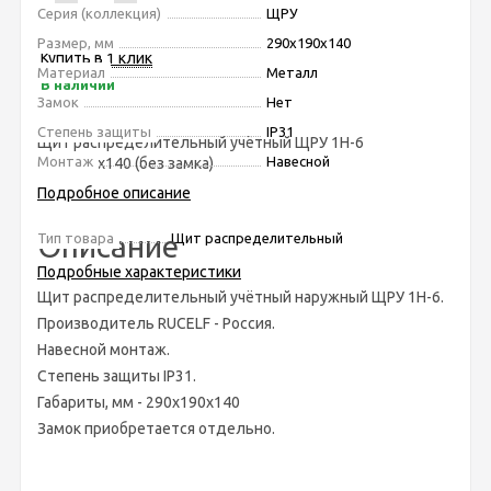
Серия (коллекция)
ЩРУ
Размер, мм
290х190х140
Купить в 1 клик
Материал
Металл
В наличии
Замок
Нет
Степень защиты
IP31
Щит распределительный учётный ЩРУ 1Н-6
Монтаж
Навесной
290х190х140 (без замка)
Подробное описание
Описание
Тип товара
Щит распределительный
Подробные характеристики
Щит распределительный учётный наружный ЩРУ 1Н-6.
Производитель RUCELF - Россия.
Навесной монтаж.
Степень защиты IP31.
Габариты, мм - 290х190х140
Замок приобретается отдельно.