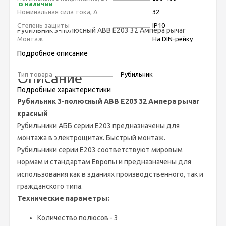
В наличии
Номинальная сила тока, А
32
Степень защиты
IP10
Рубильник 3-полюсный ABB Е203 32 Ампера рычаг
Монтаж
На DIN-рейку
красный
Подробное описание
Описание
Тип товара
Рубильник
Подробные характеристики
Рубильник 3-полюсный ABB Е203 32 Ампера рычаг
красный
Рубильники АББ серии E203 предназначены для
монтажа в электрощитах. Быстрый монтаж.
Рубильники серии E203 соответствуют мировым
нормам и стандартам Европы и предназначены для
использования как в зданиях производственного, так и
гражданского типа.
Технические параметры:
Количество полюсов - 3