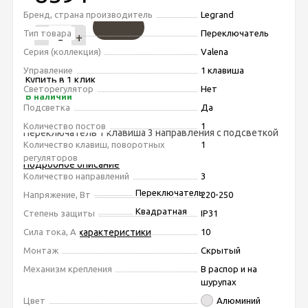
Бренд, страна производитель
Legrand
Тип товара
Переключатель
-
+
Серия (коллекция)
Valena
Управление
1 клавиша
Купить в 1 клик
Светорегулятор
Нет
В наличии
Подсветка
Да
Количество постов
1
Переключатель 1 клавиша 3 направления с подсветкой
Количество клавиш, поворотных
1
Legrand Valena 770148 алюминий
регуляторов
Подробное описание
Количество направлений
3
Тип товара
Переключатель
Напряжение, Вт
220-250
Форма
Квадратная
Степень защиты
IP31
Сила тока, А
10
Подробные характеристики
Монтаж
Скрытый
Механизм крепления
В распор и на
шурупах
Цвет
Алюминий