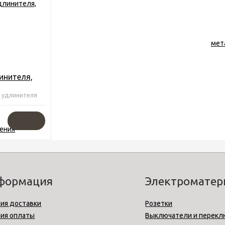
инителя,
 удлинителя
формация
Электромате
ия доставки
Розетки
вия оплаты
Выключатели и перекл