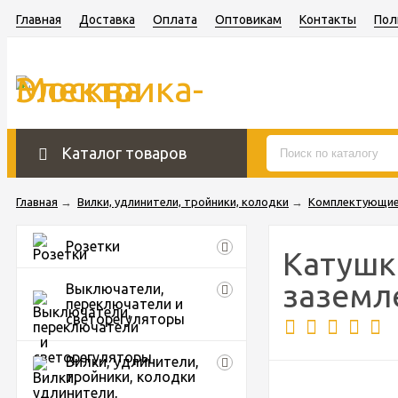
Главная
Доставка
Оплата
Оптовикам
Контакты
Пол
Каталог товаров
Главная
→
Вилки, удлинители, тройники, колодки
→
Комплектующие
Розетки
Катушка
заземл
Выключатели,
переключатели и
светорегуляторы
Вилки, удлинители,
тройники, колодки