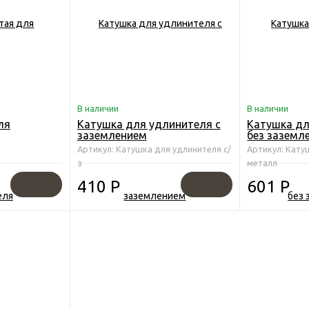
В наличии
В наличии
ля
Катушка для удлинителя с
Катушка дл
заземлением
без заземл
металличе
Артикул: Катушка для удлинителя с/
Артикул: Кату
з
металл
410
Р
601
Р