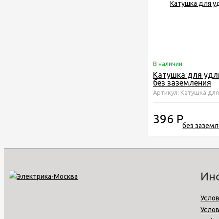
В наличии
Катушка для удл
без заземления
Артикул: Катушка для
396
Р
Ин
Услов
Усло