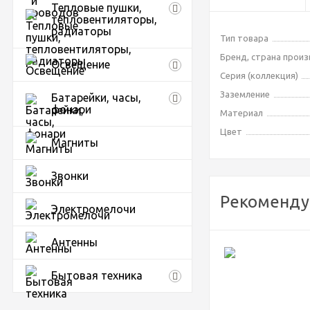
Тепловые пушки,
тепловентиляторы,
радиаторы
Тип товара
Бренд, страна прои
Освещение
Серия (коллекция)
Заземление
Батарейки, часы,
фонари
Материал
Цвет
Магниты
Звонки
Рекоменду
Электромелочи
Антенны
Бытовая техника