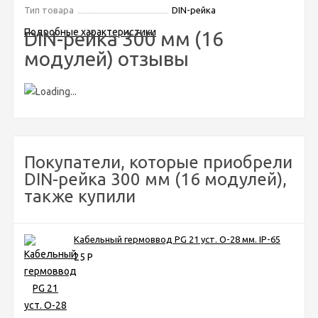
Тип товара
DIN-рейка
Подробные характеристики
DIN-рейка 300 мм (16
модулей) отзывы
Покупатели, которые приобрели
DIN-рейка 300 мм (16 модулей),
также купили
Кабельный гермоввод PG 21 уст. O-28 мм. IP-65
25
Р