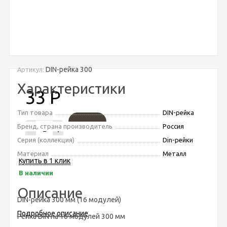
DIN-рейка 300
Артикул:
Характеристики
33
Р
Тип товара
DIN-рейка
Бренд, страна производитель
Россия
-
+
Серия (коллекция)
Din-рейки
Материал
Металл
Купить в 1 клик
В наличии
Описание
DIN-рейка 300 мм (16 модулей)
Подробное описание
Рейка DIN на 16 модулей 300 мм