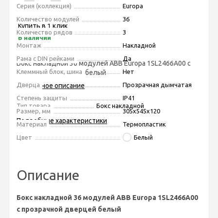
Серия (коллекция)
Europa
Количество модулей
36
Купить в 1 клик
Количество рядов
3
В наличии
Монтаж
Накладной
Рама с DIN рейками
Да
Бокс накладной 36 модулей ABB Europa 1SL2466A00 с
Клеммный блок, шина
Нет
прозрачной дверцей белый
Дверца
Прозрачная дымчатая
Подробное описание
Степень защиты
IP41
Тип товара
Бокс накладной
Размер, мм
305х545х120
Подробные характеристики
Материал
Термопластик
Цвет
Белый
Описание
Бокс накладной 36 модулей ABB Europa 1SL2466A00
с прозрачной дверцей белый