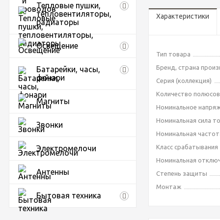
Тепловые пушки,
тепловентиляторы,
Характеристики
радиаторы
Освещение
Тип товара
Бренд, страна прои
Батарейки, часы,
фонари
Серия (коллекция)
Количество полюсов
Магниты
Номинальное напряж
Номинальная сила то
Звонки
Номинальная частота
Класс срабатывания
Электромелочи
Номинальная отключ
Антенны
Степень защиты
Монтаж
Бытовая техника