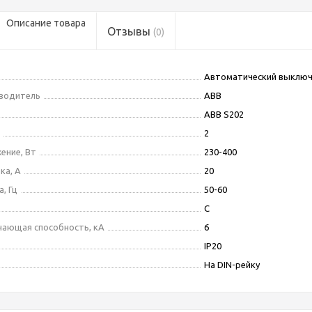
Описание товара
Отзывы
(0)
Автоматический выклю
зводитель
ABB
ABB S202
2
ение, Вт
230-400
ка, А
20
, Гц
50-60
C
ающая способность, кА
6
IP20
На DIN-рейку