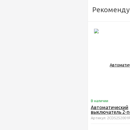
Рекоменду
В наличии
Автоматический
выключатель 2-
ABB S202 C6
Артикул: 2CDS252001
2CDS252001R006