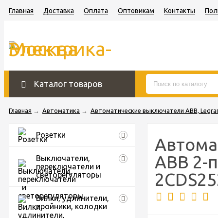
Главная
Доставка
Оплата
Оптовикам
Контакты
Пол
Каталог товаров
Главная
→
Автоматика
→
Автоматические выключатели ABB, Legran
Розетки
Автома
ABB 2-
Выключатели,
переключатели и
2CDS25
светорегуляторы
Вилки, удлинители,
тройники, колодки