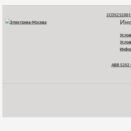
Ин
Услов
Усло
Инфо