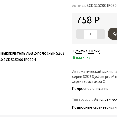
2CDS252001R020
Артикул:
758
Р
-
+
Ку
Купить в 1 клик
В наличии
Автоматический выключ
серии S202 System pro M н
характеристикой C
Подробное описание
Тип товара
Автоматичес
Подробные характеристи