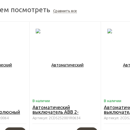
ем посмотреть
Сравнить все
В наличии
В наличии
Автоматический
Автоматич
полюсный
выключатель ABB 2-
выключател
полюсный S202 C63
полюсный S
R0064
Артикул: 2CDS252001R0634
Артикул: 2CDS
4
2CDS252001R0634
2CDS25200