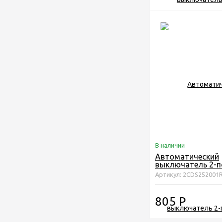
В наличии
Автоматический
выключатель 2-
ABB S202 C10
Артикул: 2CDS252001
2CDS252001R010
805
Р