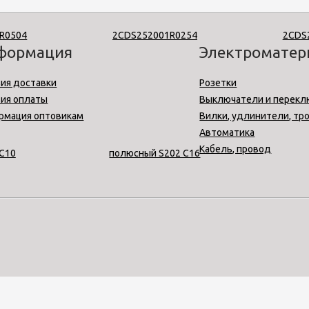
формация
Электромате
ия доставки
Розетки
вия оплаты
Выключатели и перекл
рмация оптовикам
Вилки, удлинители, тр
Автоматика
Кабель, провод